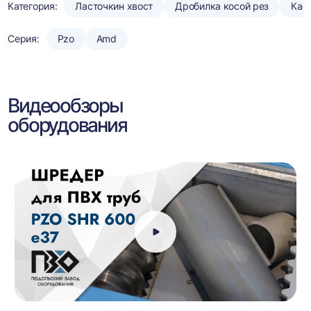
Категория:
Ласточкин хвост
Дробилка косой рез
Кас
Серия:
Pzo
Amd
Видеообзоры
оборудования