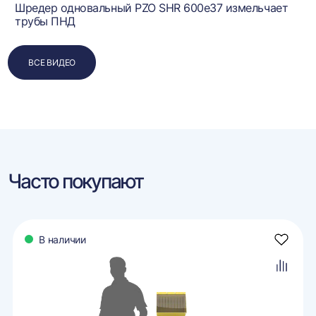
Шредер одновальный PZO SHR 600e37 измельчает
трубы ПНД
ВСЕ ВИДЕО
Часто покупают
В наличии
авить
Добави
в
ранное
избран
авить
Добави
в
внение
сравне