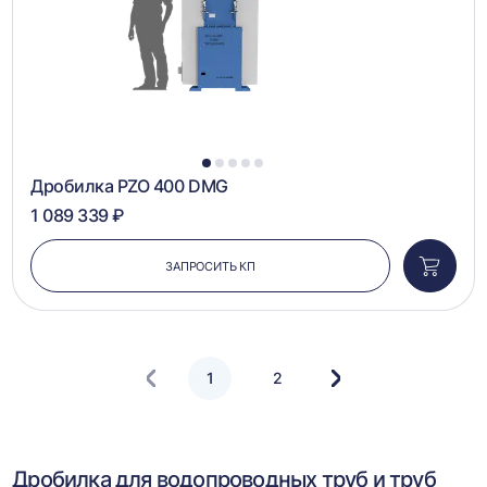
1
2
3
4
5
Дробилка PZO 400 DMG
1 089 339 ₽
ЗАПРОСИТЬ КП
Добави
в
корзин
1
2
Следующая
страница
Дробилка для водопроводных труб и труб