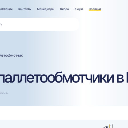
компании
Контакты
Менеджеры
Видео
Акции
Новинки
летообмотчик
паллетообмотчики в 
ывоз.