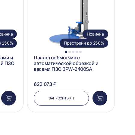
сравнение
сравнение
овинка
Новинка
о 250%
Престрейч до 250%
1
2
3
4
5
ами и
Паллетообмотчик с
ой ПЗО
автоматической обрезкой и
весами ПЗО BPW-2400SA
622 073 ₽
ЗАПРОСИТЬ КП
Добавить
Добавить
в
в
корзину
корзину