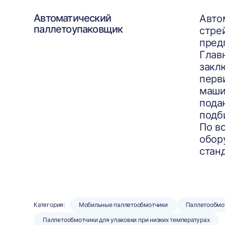
Автоматический
Авто
паллетоупаковщик
стре
пред
Глав
закл
перв
маши
пода
подб
По в
обор
стан
Категория:
Мобильные паллетообмотчики
Паллетообмо
Паллетообмотчики для упаковки при низких температурах