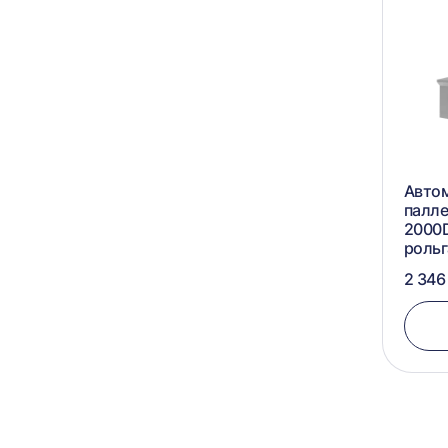
Авто
палл
2000D
роль
2 346