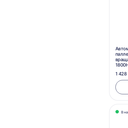
Авто
палле
вращ
1800
1 428
В н