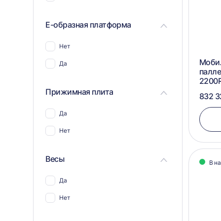
Е-образная платформа
Нет
Моби
Да
палл
2200
Прижимная плита
832 3
Да
Нет
Весы
В н
Да
Нет