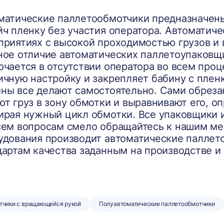
матические паллетообмотчики предназначены
йч пленку без участия оператора. Автоматич
приятиях с высокой проходимостью грузов и 
ное отличие автоматических паллетоупаковщ
ючается в отсутствии оператора во всем проц
ичную настройку и закрепляет бабину с пленк
ны все делают самостоятельно. Сами обрезаю
ют груз в зону обмотки и выравнивают его, о
ирая нужный цикл обмотки. Все упаковщики 
сем вопросам смело обращайтесь к нашим м
удования производит автоматические паллет
дартам качества заданным на производстве и 
тчики с вращающейся рукой
Полуавтоматические паллетообмотчики