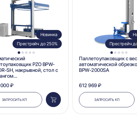
сравнение
Новинка
Н
Престрейч до 250%
Престрейч д
1
2
3
4
5
1
2
3
4
5
матический
Паллетоупаковщик с вес
етоупаковщик PZO BPW-
автоматической обрезк
R-SH, накрывной, стол с
BPW-2000SA
гангом…
 000 ₽
612 969 ₽
ЗАПРОСИТЬ КП
ЗАПРОСИТЬ КП
Добавить
в
корзину