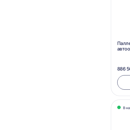
Палл
автоо
886 5
В н