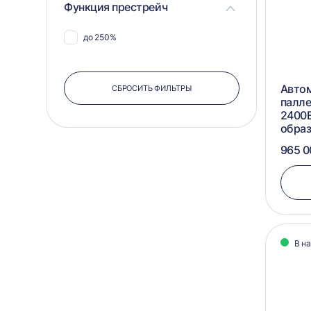
Функция престрейч
до 250%
Авто
СБРОСИТЬ ФИЛЬТРЫ
палл
2400Е
обра
965 0
В н