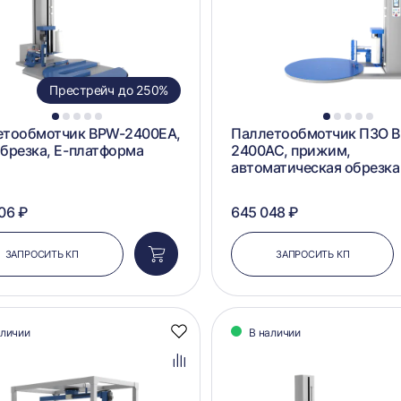
Престрейч до 250%
1
2
3
4
5
1
2
3
4
5
етообмотчик BPW-2400EA,
Паллетообмотчик ПЗО 
брезка, Е-платформа
2400AC, прижим,
автоматическая обрезка
06 ₽
645 048 ₽
ЗАПРОСИТЬ КП
ЗАПРОСИТЬ КП
Добавить
в
корзину
аличии
В наличии
Добавить
в
избранное
Добавить
в
сравнение