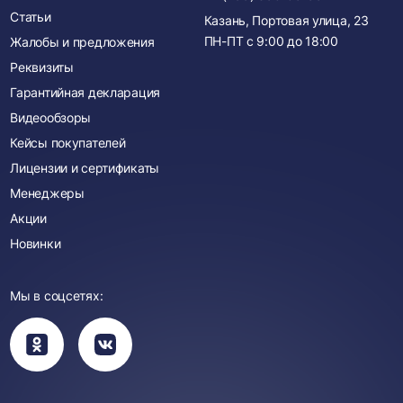
Статьи
Казань, Портовая улица, 23
ПН-ПТ с
9:00
до
18:00
Жалобы и предложения
Реквизиты
Гарантийная декларация
Видеообзоры
Кейсы покупателей
Лицензии и сертификаты
Менеджеры
Акции
Новинки
Мы в соцсетях:
Вы
Вы
перейдете
перейдете
в
в
группу
группу
Одноклассники
ВКонтакте