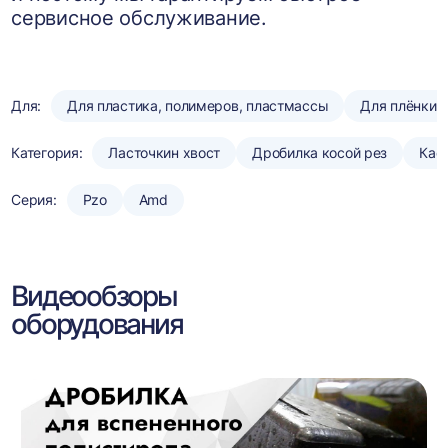
сервисное обслуживание.
Для:
Для пластика, полимеров, пластмассы
Для плёнки
Категория:
Ласточкин хвост
Дробилка косой рез
Кас
Серия:
Pzo
Amd
Видеообзоры
оборудования