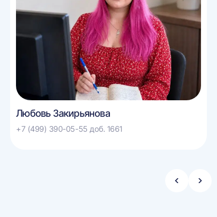
Любовь Закирьянова
+7 (499) 390-05-55 доб. 1661
Стрелка
Стре
влево
впра