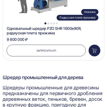
Новинка
Радиусная плита прижима
1
2
3
4
5
Одновальный шредер PZO SHR 1600e90R,
радиусная плита прижима
9 800 000 ₽
ЗАПРОСИТЬ КП
Добави
в
корзин
Шредер промышленный для дерева
Шредеры промышленные для древесины
предназначены для первичного дробления
деревянных веток, пеньков, бревен, досок
в крупную фракцию, пригодную для