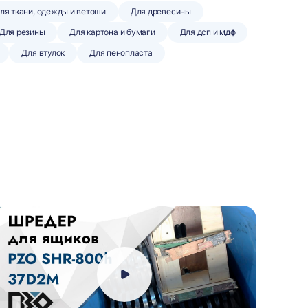
ля ткани, одежды и ветоши
Для древесины
Для резины
Для картона и бумаги
Для дсп и мдф
Для втулок
Для пенопласта