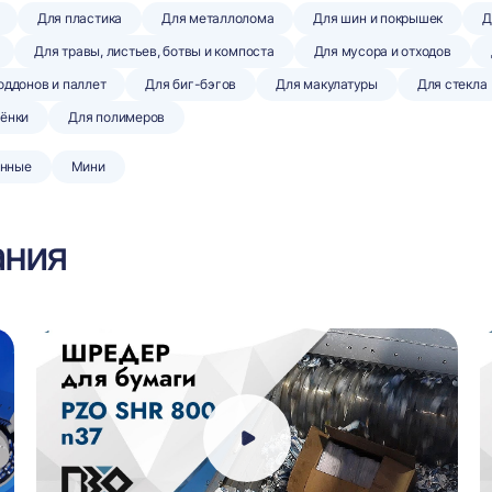
Для пластика
Для металлолома
Для шин и покрышек
Д
Для травы, листьев, ботвы и компоста
Для мусора и отходов
оддонов и паллет
Для биг-бэгов
Для макулатуры
Для стекла
лёнки
Для полимеров
нные
Мини
ания