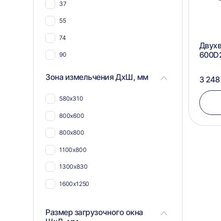
37
55
74
Двухв
600D
90
90 (2х45)
Зона измельчения ДхШ, мм
3 248
580х310
800х600
800х800
1100х800
1300х830
1600х1250
Размер загрузочного окна