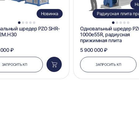
Н
Новинка
Радиусная плита п
1
2
3
4
5
1
2
3
4
5
альный шредер PZO SHR-
Одновальный шредер PZ
2M.H30
1000e55R, радиусная
прижимная плита
 000 ₽
5 900 000 ₽
ЗАПРОСИТЬ КП
ЗАПРОСИТЬ КП
Добавить
в
корзину