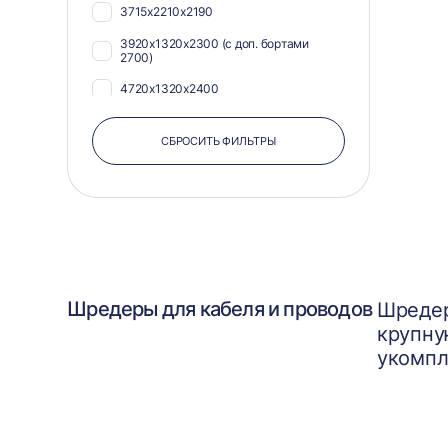
3715х2210х2190
3920х1320х2300 (с доп. бортами
2700)
4720х1320х2400
СБРОСИТЬ ФИЛЬТРЫ
Шредеры для кабеля и проводов
Шредер
крупну
укомпл