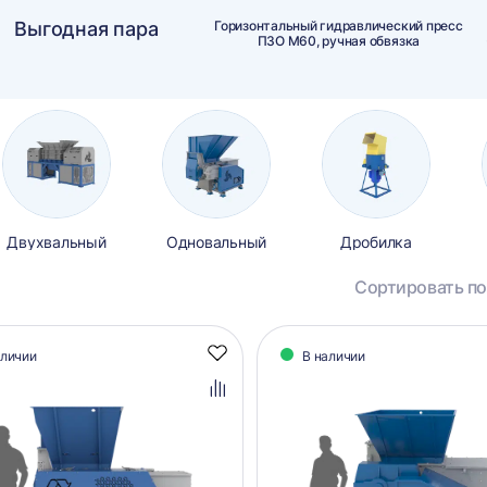
Выгодная пара
Горизонтальный гидравлический пресс
ПЗО М60, ручная обвязка
Двухвальный
Одновальный
Дробилка
Сортировать по
алог
аличии
В наличии
Добавить
аров
в
избранное
Добавить
в
сравнение