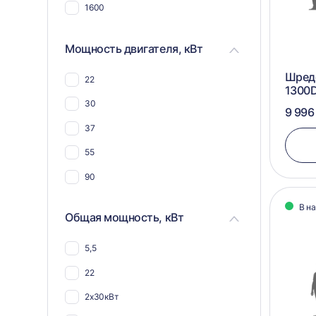
компоста
1600
Для костей животных и рыб
Мощность двигателя, кВт
Для овощей и фруктов
Для труб
Шреде
22
1300
Для стеклоарматуры
30
9 996
Для реагентов
37
55
90
В н
Общая мощность, кВт
5,5
22
2х30кВт