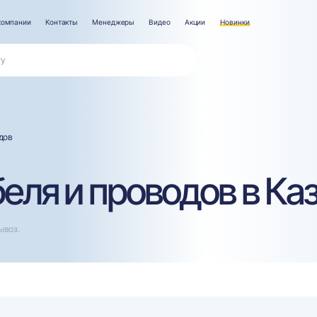
компании
Контакты
Менеджеры
Видео
Акции
Новинки
дов
еля и проводов в Ка
ывоз.