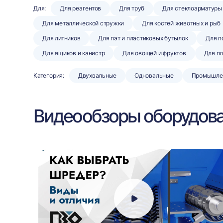
Для:
Для реагентов
Для труб
Для стеклоарматуры
Для металлической стружки
Для костей животных и рыб
Для литников
Для пэт и пластиковых бутылок
Для п
Для ящиков и канистр
Для овощей и фруктов
Для п
Категория:
Двухвальные
Одновальные
Промышле
Видеообзоры оборудов