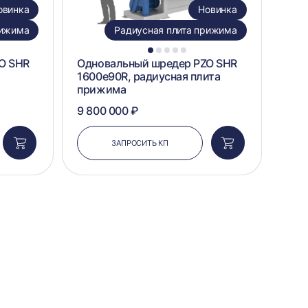
овинка
Новинка
рижима
Радиусная плита прижима
1
2
3
4
5
O SHR
Одновальный шредер PZO SHR
1600e90R, радиусная плита
прижима
9 800 000 ₽
ЗАПРОСИТЬ КП
Добавить
Добавить
в
в
корзину
корзину