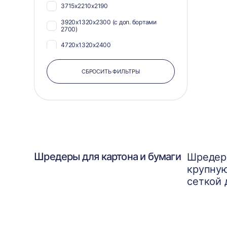
3715х2210х2190
3920х1320х2300 (с доп. бортами
2700)
4720х1320х2400
СБРОСИТЬ ФИЛЬТРЫ
Шредеры для картона и бумаги
Шредеры
крупную
сеткой 