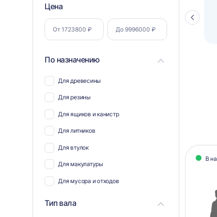
Фильтр
Цена
Полуавтоматический паллетоупаковщик
ПЗО BPW-2000
Стрелка
по
влево
параметрам
По назначению
Для древесины
Для резины
Для ящиков и канистр
Для литников
Кат
Для втулок
В н
тов
Для макулатуры
Для мусора и отходов
Для металлической стружки
Тип вала
Для плёнки