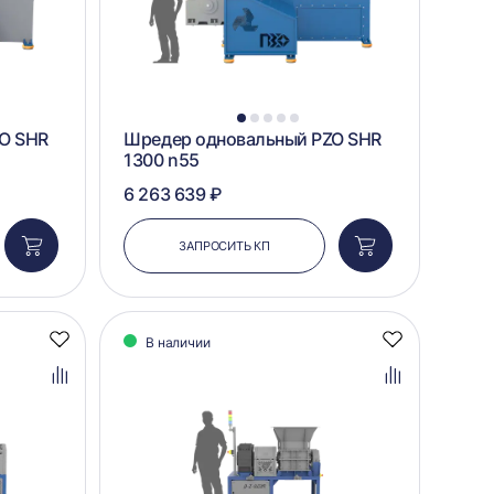
1
2
3
4
5
O SHR
Шредер одновальный PZO SHR
1300 n55
6 263 639 ₽
ЗАПРОСИТЬ КП
Добавить
Добавить
в
в
корзину
корзину
В наличии
Добавить
Добавить
в
в
избранное
избранное
Добавить
Добавить
в
в
сравнение
сравнение