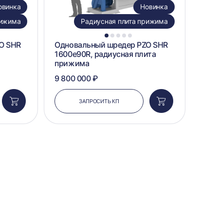
овинка
Новинка
рижима
Радиусная плита прижима
1
2
3
4
5
O SHR
Одновальный шредер PZO SHR
1600e90R, радиусная плита
прижима
9 800 000 ₽
ЗАПРОСИТЬ КП
Добавить
Добавить
в
в
корзину
корзину