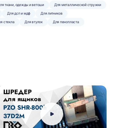
ля ткани, одежды и ветоши
Для металлической стружки
Для дсп и мдф
Для литников
я стекла
Для втулок
Для пенопласта