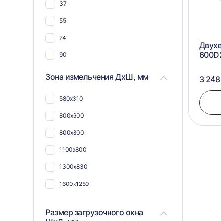
37
55
74
Двухв
600D
90
90 (2х45)
Зона измельчения ДхШ, мм
3 248
580х310
800х600
800х800
1100х800
1300х830
1600х1250
Размер загрузочного окна