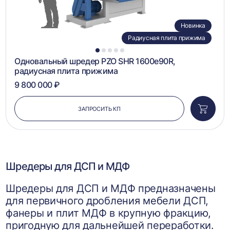
Новинка
Радиусная плита прижима
1
2
3
4
5
Одновальный шредер PZO SHR 1600e90R,
радиусная плита прижима
9 800 000 ₽
ЗАПРОСИТЬ КП
Добави
в
корзин
Шредеры для ДСП и МДФ
Шредеры для ДСП и МДФ предназначены
для первичного дробления мебели ДСП,
фанеры и плит МДФ в крупную фракцию,
пригодную для дальнейшей переработки.