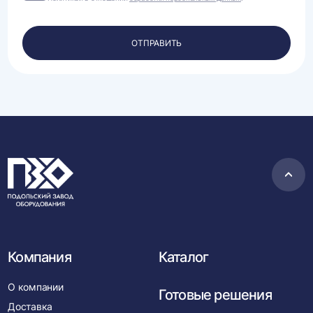
на
обработку
своих
персональных
ОТПРАВИТЬ
данных.
Пере
в
нача
Компания
Каталог
О компании
Готовые решения
Доставка