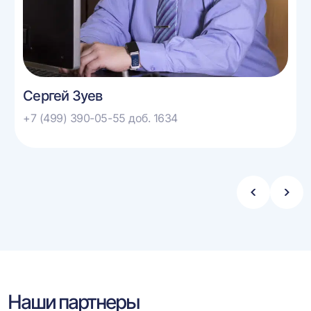
Сергей Зуев
+7 (499) 390-05-55 доб. 1634
Стрелка
Стре
влево
впра
Наши партнеры