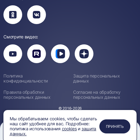
Вы
Вы
перейдете
перейдете
в
в
группу
группу
Одноклассники
ВКонтакте
Смотрите видео:
Вы
перейдете
Вы
Вы
Вы
на
перейдете
перейдете
перейдете
канал
на
на
на
YouTube
канал
канал
канал
Rutube
Вк
Дзен
Политика
Защита персональных
Видео
конфиденциальности
данных
Правила обработки
Согласие на обработку
персональных данных
персональных данных
© 2016-2026
Мы обрабатываем cookies, чтобы сделать
наш сайт удобнее для вас. Подробнее:
ПРИМЕНИТЬ
ЗАКРЫТЬ
ЗАКРЫТЬ
ЗАКРЫТЬ
ПРИНЯТЬ
политика использования
cookies
и
защита
данных.
Меню
Сравнение
Избранное
Корзина
Поиск