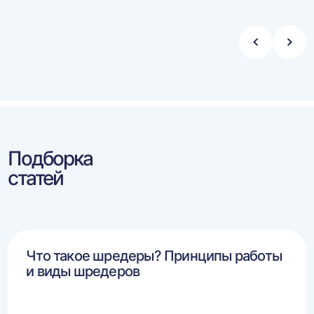
Стрелка
Стре
влево
впра
Подборка
статей
Что такое шредеры? Принципы работы
и виды шредеров