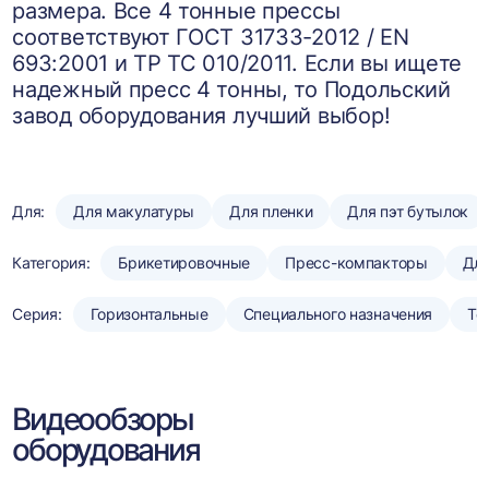
размера. Все 4 тонные прессы
соответствуют ГОСТ 31733-2012 / EN
693:2001 и ТР ТС 010/2011. Если вы ищете
надежный пресс 4 тонны, то Подольский
завод оборудования лучший выбор!
Для:
Для макулатуры
Для пленки
Для пэт бутылок
Категория:
Брикетировочные
Пресс-компакторы
Для
Серия:
Горизонтальные
Специального назначения
То
Видеообзоры
оборудования