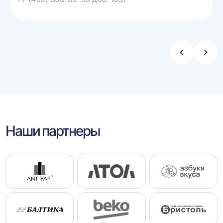
Стрелка
Стре
влево
впра
Наши партнеры