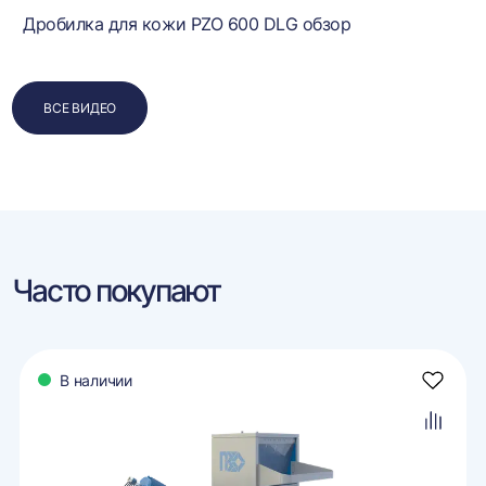
Дробилка для кожи PZO 600 DLG обзор
ВСЕ ВИДЕО
Часто покупают
В наличии
авить
Добави
в
ранное
избран
авить
Добави
в
внение
сравне