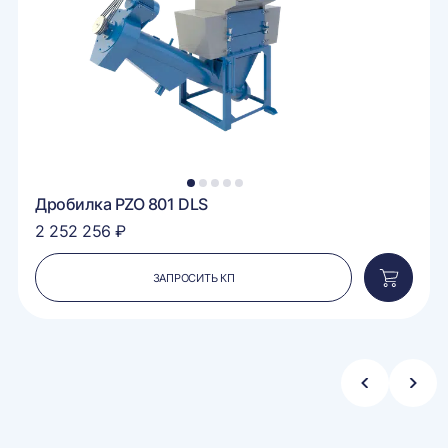
1
2
3
4
5
Дробилка PZO 801 DLS
2 252 256 ₽
ЗАПРОСИТЬ КП
вить
Добавит
в
ину
корзину
Стрелка
Стре
влево
впра