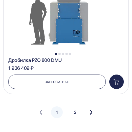
1
2
3
4
5
Дробилка PZO 800 DMU
1 936 409 ₽
ЗАПРОСИТЬ КП
Добави
в
корзин
1
2
Следующая
страница