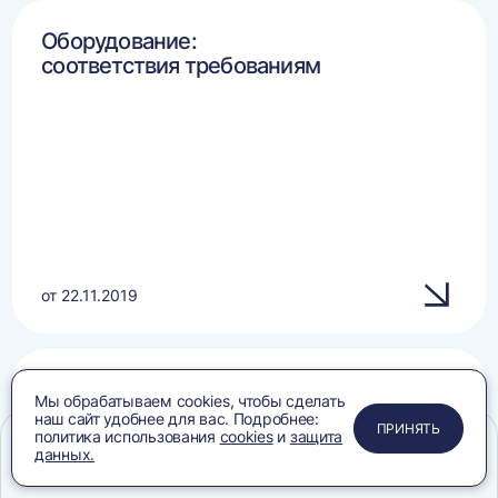
Оборудование:
соответствия требованиям
от 22.11.2019
Горизонтальные прессы и конвейеры:
Мы обрабатываем cookies, чтобы сделать
соответствия требованиям
наш сайт удобнее для вас. Подробнее:
ПРИМЕНИТЬ
ЗАКРЫТЬ
ЗАКРЫТЬ
ЗАКРЫТЬ
ПРИНЯТЬ
политика использования
cookies
и
защита
данных.
Меню
Сравнение
Избранное
Корзина
Поиск