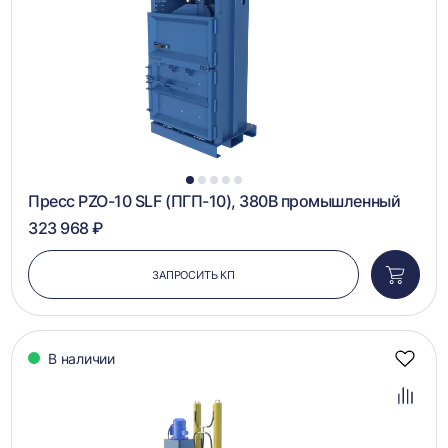
1
2
3
4
5
Пресс PZO-10 SLF (ПГП-10), 380В промышленный
323 968 ₽
ЗАПРОСИТЬ КП
Добави
в
корзин
В наличии
Добав
в
избра
Добав
в
сравн