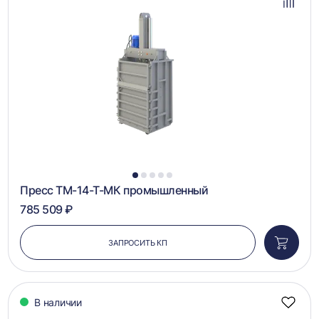
избра
Добав
в
сравн
1
2
3
4
5
Пресс ТМ-14-Т-МК промышленный
785 509 ₽
ЗАПРОСИТЬ КП
Добави
в
корзин
В наличии
Добав