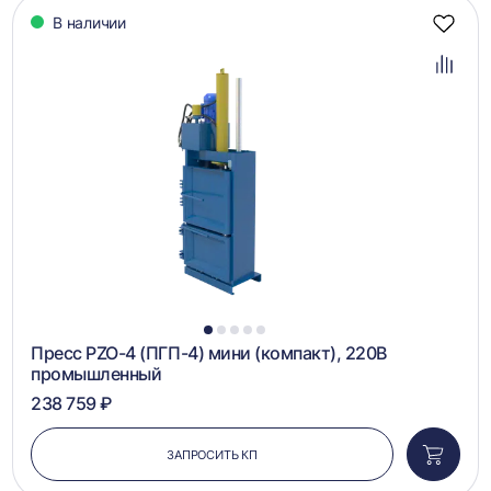
В наличии
Добав
в
избра
Добав
в
сравн
1
2
3
4
5
Пресс PZO-4 (ПГП-4) мини (компакт), 220В
промышленный
238 759 ₽
ЗАПРОСИТЬ КП
Добави
в