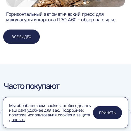
Горизонтальный автоматический пресс для
макулатуры и картона ПЗО А60 - обзор на сырье
ВСЕ ВИДЕО
Часто покупают
Мы обрабатываем cookies, чтобы сделать
наш сайт удобнее для вас. Подробнее:
В наличии
авить
Добави
ПРИМЕНИТЬ
ЗАКРЫТЬ
ЗАКРЫТЬ
ЗАКРЫТЬ
ПРИНЯТЬ
политика использования
cookies
и
защита
в
данных.
ранное
избран
авить
Добави
Меню
Сравнение
Избранное
Корзина
Поиск
в