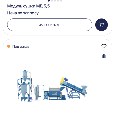
1
2
3
4
5
Модуль сушки МД 5,5
Цена по запросу
ЗАПРОСИТЬ КП
Добави
в
корзин
Под заказ
Добав
в
избра
Добав
в
сравн