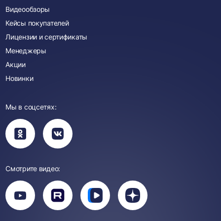
Видеообзоры
Кейсы покупателей
Лицензии и сертификаты
Менеджеры
Акции
Новинки
Мы в соцсетях:
Вы
Вы
перейдете
перейдете
в
в
группу
группу
Одноклассники
ВКонтакте
Смотрите видео:
Вы
перейдете
Вы
Вы
Вы
на
перейдете
перейдете
перейдете
канал
на
на
на
YouTube