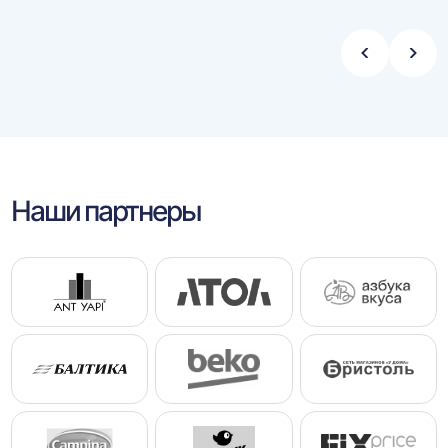
Стрелка
Стре
влево
впра
Наши партнеры