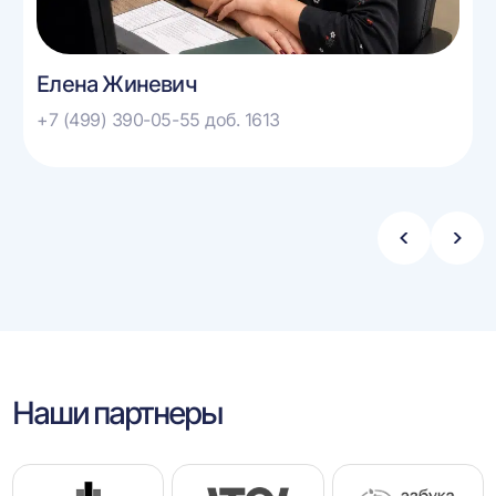
Елена Жиневич
+7 (499) 390-05-55 доб. 1613
Стрелка
Стре
влево
впра
Наши партнеры