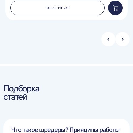
ЗАПРОСИТЬ КП
вить
Добавит
в
ину
корзину
Стрелка
Стре
влево
впра
Подборка
статей
Что такое шредеры? Принципы работы