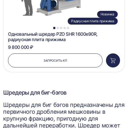
Новинка
Радиусная плита прижима
1
2
3
4
5
Одновальный шредер PZO SHR 1600e90R,
радиусная плита прижима
9 800 000 ₽
ЗАПРОСИТЬ КП
Добави
в
корзин
Шредеры для биг-бэгов
Шредеры для биг бэгов предназначены для
первичного дробления мешковины в
крупную фракцию, пригодную для
дальнейшей переработки. Шредер может