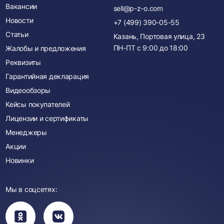
Вакансии
sell@p-z-o.com
Новости
+7 (499) 390-05-55
Статьи
Казань, Портовая улица, 23
ПН-ПТ с
9:00
до
18:00
Жалобы и предложения
Реквизиты
Гарантийная декларация
Видеообзоры
Кейсы покупателей
Лицензии и сертификаты
Менеджеры
Акции
Новинки
Мы в соцсетях:
Вы
Вы
перейдете
перейдете
в
в