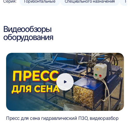
Серия:
Горизонтальные
Специального назначения
То
Видеообзоры
оборудования
Пресс для сена гидравлический ПЗО, видеоразбор