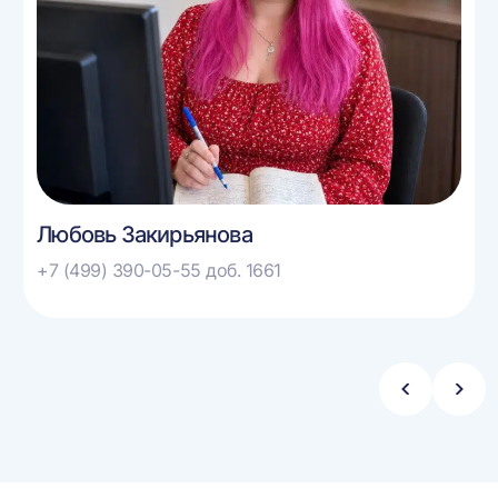
Любовь Закирьянова
+7 (499) 390-05-55 доб. 1661
Стрелка
Стре
влево
впра