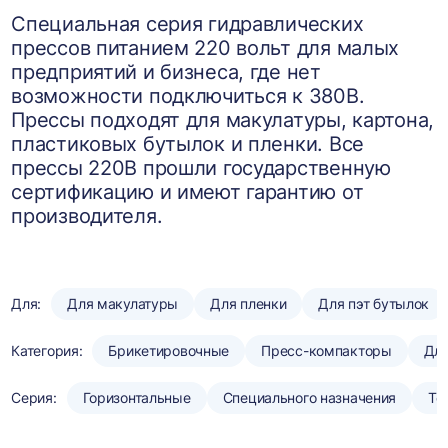
Специальная серия гидравлических
прессов питанием 220 вольт для малых
предприятий и бизнеса, где нет
возможности подключиться к 380В.
Прессы подходят для макулатуры, картона,
пластиковых бутылок и пленки. Все
прессы 220В прошли государственную
сертификацию и имеют гарантию от
производителя.
Для:
Для макулатуры
Для пленки
Для пэт бутылок
Категория:
Брикетировочные
Пресс-компакторы
Для
Серия:
Горизонтальные
Специального назначения
То