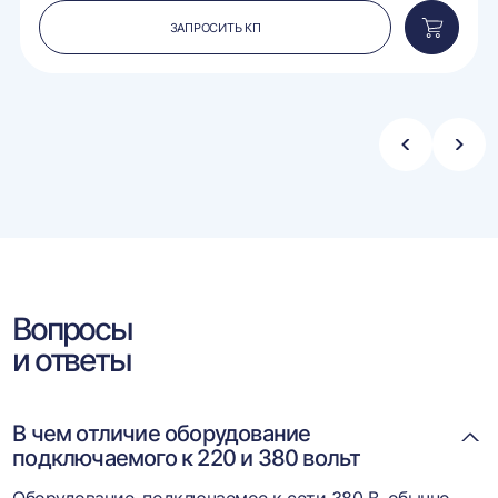
ЗАПРОСИТЬ КП
вить
Добавит
в
ину
корзину
Стрелка
Стре
влево
впра
Вопросы
и ответы
В чем отличие оборудование
подключаемого к 220 и 380 вольт