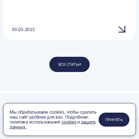
30.05.2022
ВСЕ СТАТЬИ
Мы обрабатываем cookies, чтобы сделать
Лицензии
наш сайт удобнее для вас. Подробнее:
ПРИМЕНИТЬ
ЗАКРЫТЬ
ЗАКРЫТЬ
ЗАКРЫТЬ
ПРИНЯТЬ
политика использования
cookies
и
защита
и сертификаты
данных.
Меню
Сравнение
Избранное
Корзина
Поиск