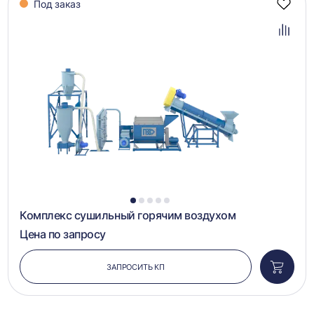
Под заказ
Добав
в
избра
Добав
в
сравн
1
2
3
4
5
Комплекс сушильный горячим воздухом
Цена по запросу
ЗАПРОСИТЬ КП
Добави
в
корзин