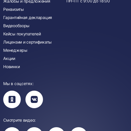
ПН-ПТ с
9:00
до
18:00
Жалобы и предложения
Реквизиты
Гарантийная декларация
Видеообзоры
Кейсы покупателей
Лицензии и сертификаты
Менеджеры
Акции
Новинки
Мы в соцсетях:
Вы
Вы
перейдете
перейдете
в
в
группу
группу
Одноклассники
ВКонтакте
Смотрите видео:
Вы