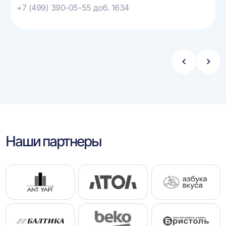
+7 (499) 390-05-55 доб. 1634
Стрелка
Стре
влево
впра
Наши партнеры