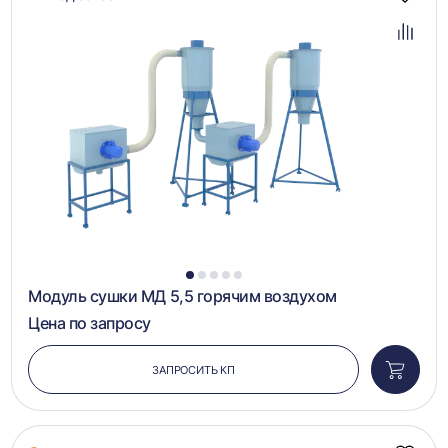
Добав
в
избра
Добав
в
сравн
1
2
3
4
5
Модуль сушки МД 5,5 горячим воздухом
Цена по запросу
ЗАПРОСИТЬ КП
Добави
в
корзин