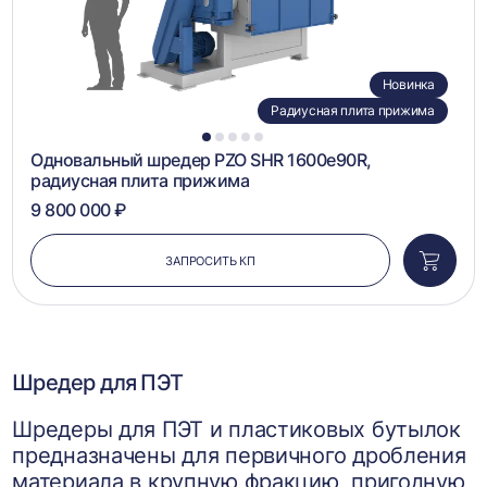
Новинка
Радиусная плита прижима
1
2
3
4
5
Одновальный шредер PZO SHR 1600e90R,
радиусная плита прижима
9 800 000 ₽
ЗАПРОСИТЬ КП
Добави
в
корзин
Шредер для ПЭТ
Шредеры для ПЭТ и пластиковых бутылок
предназначены для первичного дробления
материала в крупную фракцию, пригодную