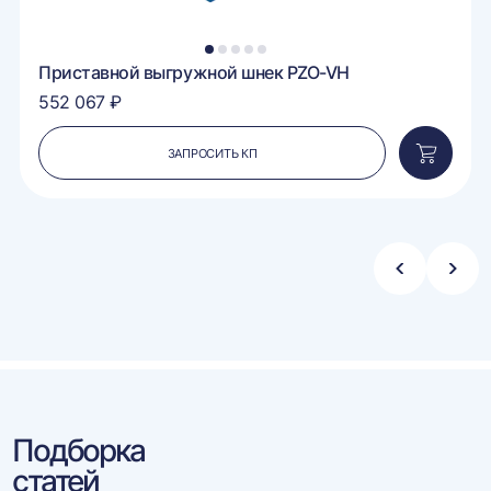
1
2
3
4
5
Приставной выгружной шнек PZO-VH
552 067 ₽
ЗАПРОСИТЬ КП
вить
Добавит
в
ину
корзину
Стрелка
Стре
влево
впра
Подборка
статей