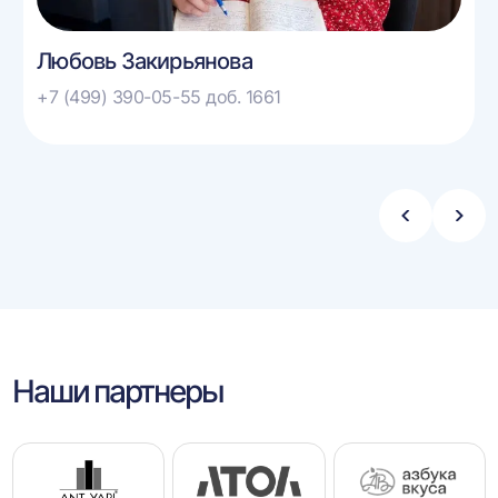
Любовь Закирьянова
+7 (499) 390-05-55 доб. 1661
Стрелка
Стре
влево
впра
Наши партнеры