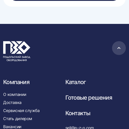
Пере
в
нача
Компания
Каталог
О компании
Готовые решения
Доставка
Сервисная служба
Контакты
Стать дилером
Вакансии
sell@p-z-o.com