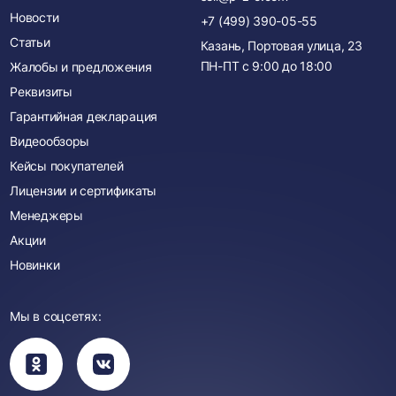
Новости
+7 (499) 390-05-55
Статьи
Казань, Портовая улица, 23
ПН-ПТ с
9:00
до
18:00
Жалобы и предложения
Реквизиты
Гарантийная декларация
Видеообзоры
Кейсы покупателей
Лицензии и сертификаты
Менеджеры
Акции
Новинки
Мы в соцсетях:
Вы
Вы
перейдете
перейдете
в
в
группу
группу