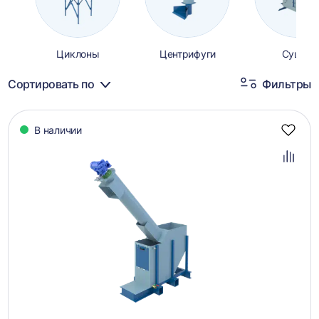
Циклоны
Центрифуги
Сушка
Сортировать по
Фильтры
Каталог
В наличии
товаров
Добав
в
избра
Добав
в
сравн