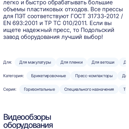
легко и быстро обрабатывать большие
объемы пластиковых отходов. Все прессы
для ПЭТ соответствуют ГОСТ 31733-2012 /
EN 693:2001 и ТР ТС 010/2011. Если вы
ищете надежный пресс, то Подольский
завод оборудования лучший выбор!
Для:
Для макулатуры
Для пленки
Для ветоши
Дл
Категория:
Брикетировочные
Пресс-компакторы
Для
Серия:
Горизонтальные
Специального назначения
То
Видеообзоры
оборудования