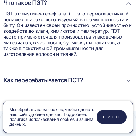
Что такое ПЭТ?
ПЭТ (полиэтилентерефталат) — это термопластичный
полимер, широко используемый в промышленности и
быту. Он известен своей прочностью, устойчивостью к
воздействию влаги, химикатов и температур. ПЭТ
часто применяется для производства упаковочных
материалов, в частности, бутылок для напитков, а
также в текстильной промышленности для
изготовления волокон и тканей.
Как перерабатывается ПЭТ?
Мы обрабатываем cookies, чтобы сделать
наш сайт удобнее для вас. Подробнее:
ПРИМЕНИТЬ
ЗАКРЫТЬ
ЗАКРЫТЬ
ЗАКРЫТЬ
ПРИНЯТЬ
политика использования
cookies
и
защита
данных.
Меню
Сравнение
Избранное
Корзина
Поиск
Подборка