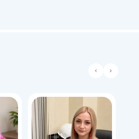
Стрелка
Стрелка
влево
вправо