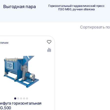
Выгодная пара
Горизонтальный гидравлический пресс
ПЗО М60, ручная обвязка
Сортировать по
алог
аличии
Добавить
аров
в
избранное
Добавить
в
сравнение
1
2
3
4
5
ифуга горизонтальная
CG.500