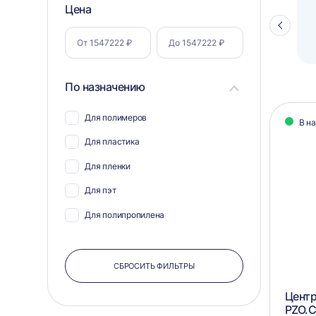
Фильтр
Цена
Полуавтоматический паллетоупаковщик
ПЗО BPW-2000
Стрелка
по
влево
параметрам
По назначению
Кат
Для полимеров
В н
тов
Для пластика
Для пленки
Для пэт
Для полипропилена
СБРОСИТЬ ФИЛЬТРЫ
Центр
PZO.