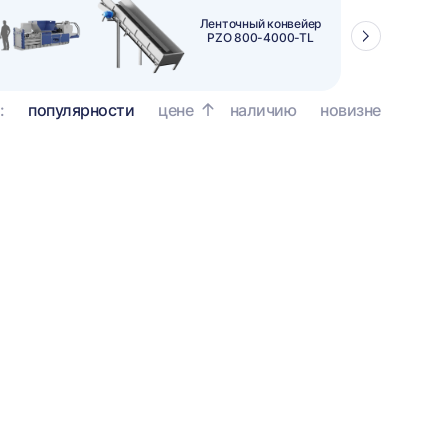
Ленточный конвейер
PZO 800-4000-TL
Стрелка
вправо
:
популярности
цене
наличию
новизне