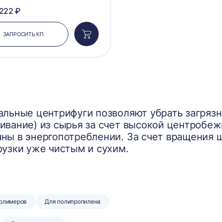
 222 ₽
ЗАПРОСИТЬ КП
Добавить
в
корзину
альные центрифуги позволяют убрать загряз
ивание) из сырья за счет высокой центробеж
ны в энергопотреблении. За счет вращения 
рузки уже чистым и сухим.
полимеров
Для полипропилена