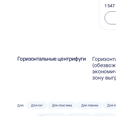
1 547
Горизонтальные центрифуги
Горизонт
(обезвож
экономич
зону выг
Для:
Для пэт
Для пластика
Для пленки
Для 