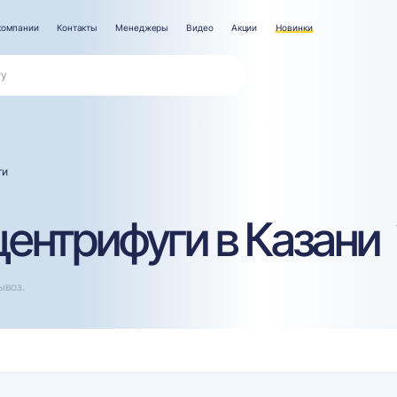
компании
Контакты
Менеджеры
Видео
Акции
Новинки
ги
ентрифуги в Казани
ывоз.