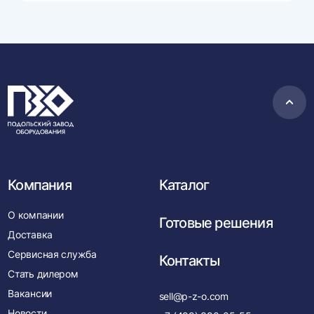
Пере
в
нача
Компания
Каталог
О компании
Готовые решения
Доставка
Сервисная служба
Контакты
Стать дилером
Вакансии
sell@p-z-o.com
Новости