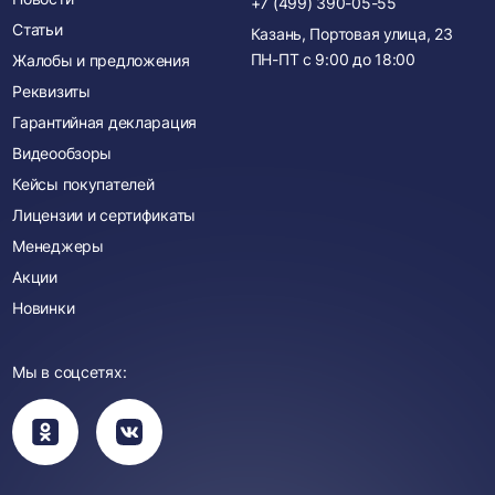
+7 (499) 390-05-55
Статьи
Казань, Портовая улица, 23
ПН-ПТ с
9:00
до
18:00
Жалобы и предложения
Реквизиты
Гарантийная декларация
Видеообзоры
Кейсы покупателей
Лицензии и сертификаты
Менеджеры
Акции
Новинки
Мы в соцсетях:
Вы
Вы
перейдете
перейдете
в
в
группу
группу
Одноклассники
ВКонтакте