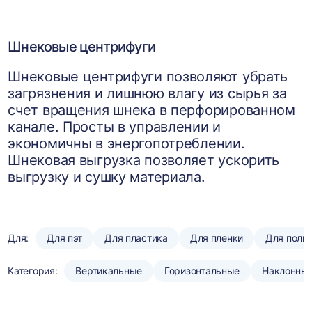
Шнековые центрифуги
Шнековые центрифуги позволяют убрать
загрязнения и лишнюю влагу из сырья за
счет вращения шнека в перфорированном
канале. Просты в управлении и
экономичны в энергопотреблении.
Шнековая выгрузка позволяет ускорить
выгрузку и сушку материала.
Для:
Для пэт
Для пластика
Для пленки
Для поли
Категория:
Вертикальные
Горизонтальные
Наклонны