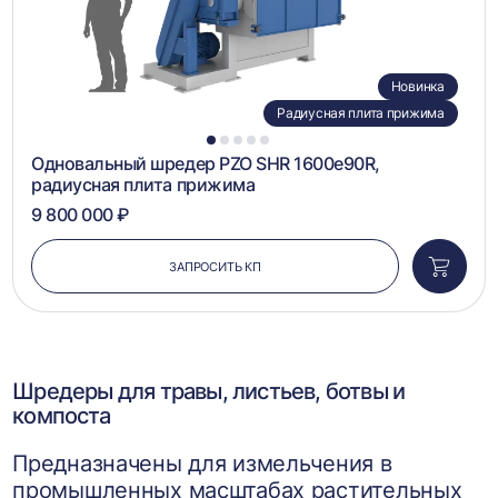
Новинка
Радиусная плита прижима
1
2
3
4
5
Одновальный шредер PZO SHR 1600e90R,
радиусная плита прижима
9 800 000 ₽
ЗАПРОСИТЬ КП
Добави
в
корзин
Шредеры для травы, листьев, ботвы и
компоста
Предназначены для измельчения в
промышленных масштабах растительных