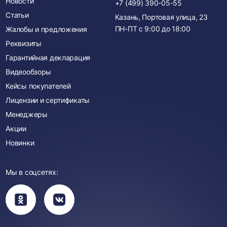
Новости
+7 (499) 390-05-55
Статьи
Казань, Портовая улица, 23
ПН-ПТ с
9:00
до
18:00
Жалобы и предложения
Реквизиты
Гарантийная декларация
Видеообзоры
Кейсы покупателей
Лицензии и сертификаты
Менеджеры
Акции
Новинки
Мы в соцсетях:
Вы
Вы
перейдете
перейдете
в
в
группу
группу
Одноклассники
ВКонтакте