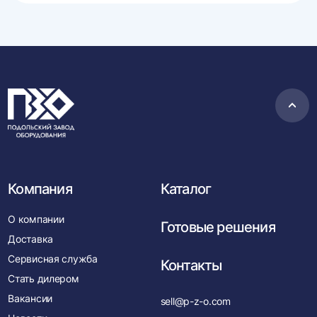
Пере
в
нача
Компания
Каталог
О компании
Готовые решения
Доставка
Сервисная служба
Контакты
Стать дилером
Вакансии
sell@p-z-o.com