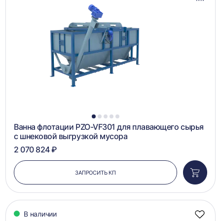
Добав
в
сравн
1
2
3
4
5
Ванна флотации PZO-VF301 для плавающего сырья
с шнековой выгрузкой мусора
2 070 824 ₽
ЗАПРОСИТЬ КП
Добави
в
корзин
В наличии
Добав