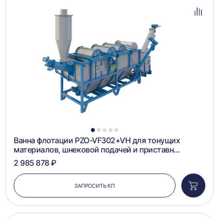
в
избра
Добав
в
сравн
1
2
3
4
5
Ванна флотации PZO-VF302+VH для тонущих
материалов, шнековой подачей и приставн…
2 985 878 ₽
ЗАПРОСИТЬ КП
Добави
в
корзин