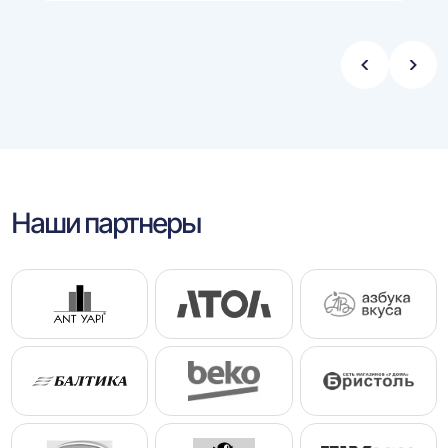
Стрелка
Стре
влево
впра
Наши партнеры