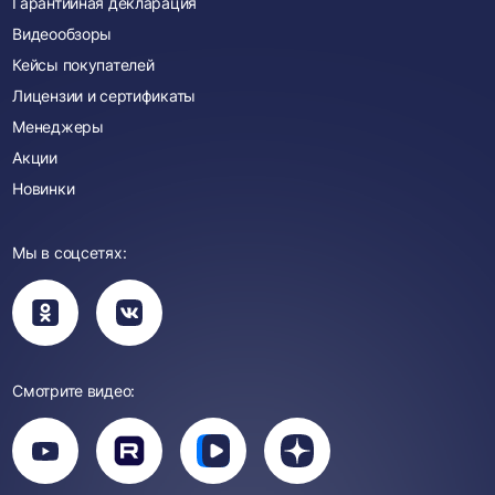
Гарантийная декларация
Видеообзоры
Кейсы покупателей
Лицензии и сертификаты
Менеджеры
Акции
Новинки
Мы в соцсетях:
Вы
Вы
перейдете
перейдете
в
в
группу
группу
Одноклассники
ВКонтакте
Смотрите видео:
Вы
перейдете
Вы
Вы
Вы
на
перейдете
перейдете
перейдете
канал
на
на
на