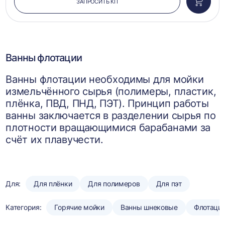
ЗАПРОСИТЬ КП
Добави
в
корзин
Ванны флотации
Ванны флотации необходимы для мойки
измельчённого сырья (полимеры, пластик,
плёнка, ПВД, ПНД, ПЭТ). Принцип работы
ванны заключается в разделении сырья по
плотности вращающимися барабанами за
счёт их плавучести.
Для:
Для плёнки
Для полимеров
Для пэт
Категория:
Горячие мойки
Ванны шнековые
Флотаци