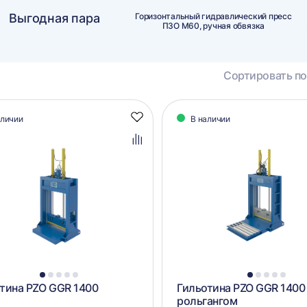
Выгодная пара
Горизонтальный гидравлический пресс
ПЗО М60, ручная обвязка
Сортировать по
алог
аличии
В наличии
Добавить
аров
в
избранное
Добавить
в
сравнение
1
2
3
4
5
1
2
3
4
5
тина PZO GGR 1400
Гильотина PZO GGR 1400
рольгангом