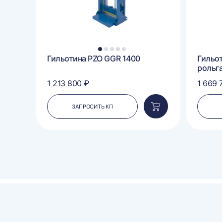
1
2
3
4
5
Гильотина PZO GGR 1400
Гильо
рольг
1 213 800 ₽
1 669 
ЗАПРОСИТЬ КП
Добавить
Добавить
в
в
корзину
корзину