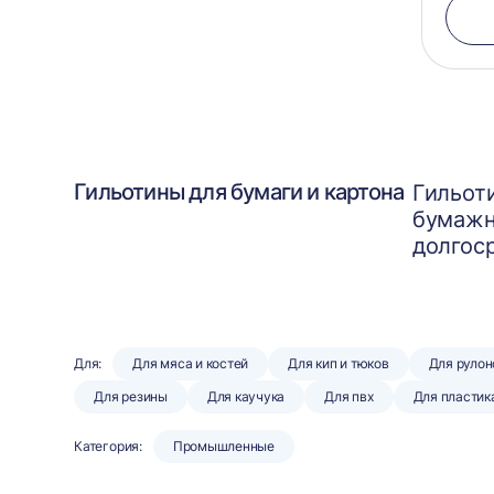
Гильотины для бумаги и картона
Гильот
бумажн
долгос
Для:
Для мяса и костей
Для кип и тюков
Для рулон
Для резины
Для каучука
Для пвх
Для пластик
Категория:
Промышленные