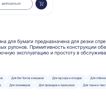
ЗАПРОСИТЬ КП
Добавить
в
корзину
ина для бумаги предназначена для резки спре
ых рулонов. Примитивность конструкции обе
рочную эксплуатацию и простоту в обслужива
ов
Для биг бэгов и мешков
Для мусора и отходов
Для плёнки
а
Для полимеров
Для проводов и проволоки
Для ткани и текс