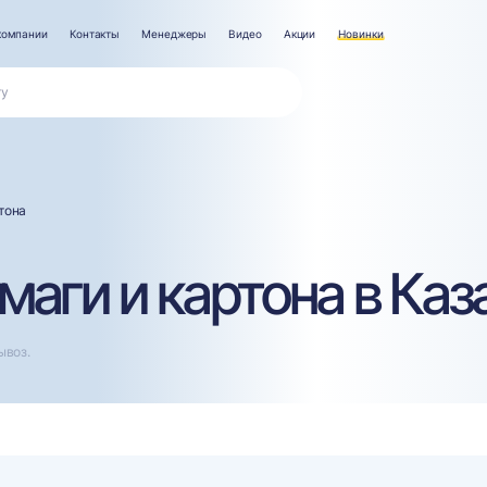
компании
Контакты
Менеджеры
Видео
Акции
Новинки
тона
маги и картона в Каз
ывоз.