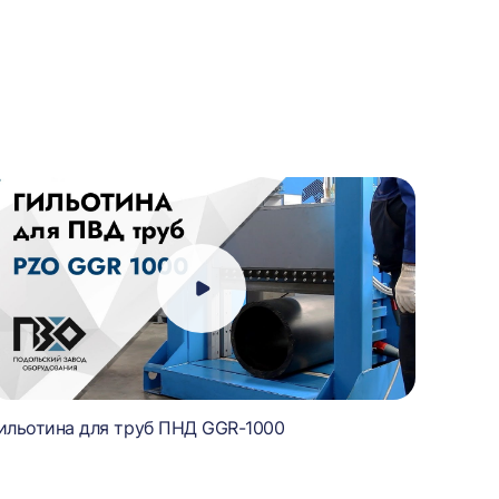
ильотина для труб ПНД GGR-1000
Гильот