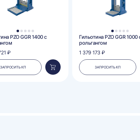
1
2
3
4
5
1
2
3
4
5
тина PZO GGR 1400 с
Гильотина PZO GGR 1000 
ангом
рольгангом
721 ₽
1 379 173 ₽
ЗАПРОСИТЬ КП
ЗАПРОСИТЬ КП
Добавить
в
корзину