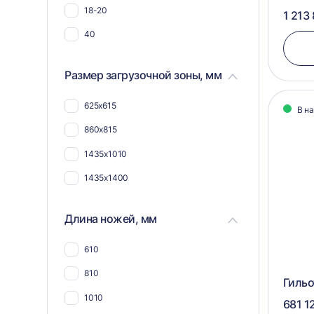
18-20
1 213
Для пвх
40
Для плёнки
Для пнд
Размер загрузочной зоны, мм
Для полимеров
625х615
В н
Для каучука
860х815
Для стекловолокна
1435х1010
Для труб
1435х1400
Длина ножей, мм
610
810
Гильо
1010
681 1