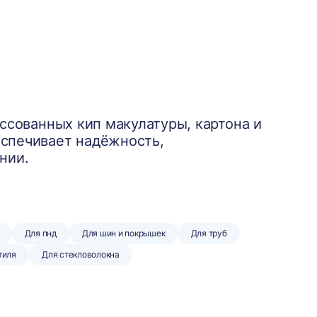
ссованных кип макулатуры, картона и
спечивает надёжность,
нии.
Для пнд
Для шин и покрышек
Для труб
тиля
Для стекловолокна