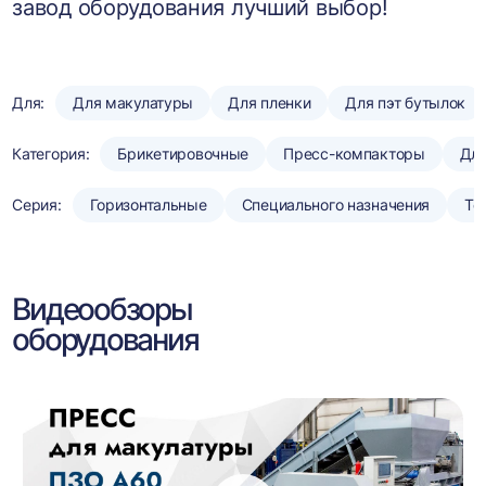
завод оборудования лучший выбор!
Для:
Для макулатуры
Для пленки
Для пэт бутылок
Категория:
Брикетировочные
Пресс-компакторы
Для
Серия:
Горизонтальные
Специального назначения
То
Видеообзоры
оборудования