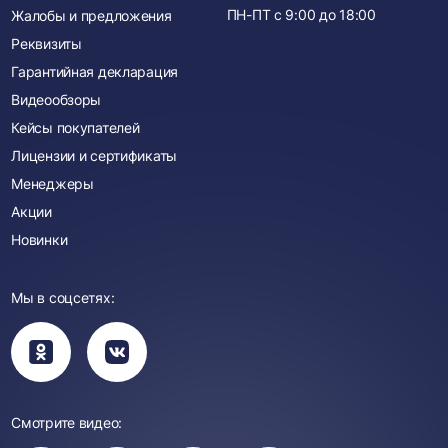
ПН-ПТ с
9:00
до
18:00
Жалобы и предложения
Реквизиты
Гарантийная декларация
Видеообзоры
Кейсы покупателей
Лицензии и сертификаты
Менеджеры
Акции
Новинки
Мы в соцсетях:
Вы
Вы
перейдете
перейдете
в
в
группу
группу
Одноклассники
ВКонтакте
Смотрите видео: