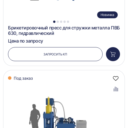
Новинка
1
2
3
4
5
Брикетировочный пресс для стружки металла ПВБ
630, гидравлический
Цена по запросу
ЗАПРОСИТЬ КП
Добави
в
корзин
Под заказ
Добав
в
избра
Добав
в
сравн