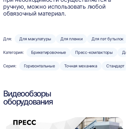
ручную, можно использовать любой
обвязочный материал.
Для:
Для макулатуры
Для пленки
Для пэт бутылок
Категория:
Брикетировочные
Пресс-компакторы
Для
Серия:
Горизонтальные
Точная механика
Стандарт
Видеообзоры
оборудования