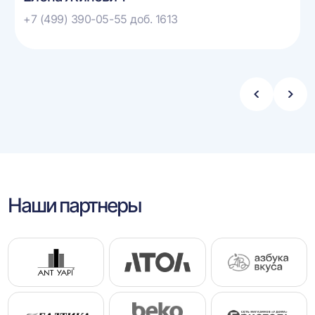
+7 (499) 390-05-55 доб. 1613
Стрелка
Стре
влево
впра
Наши партнеры