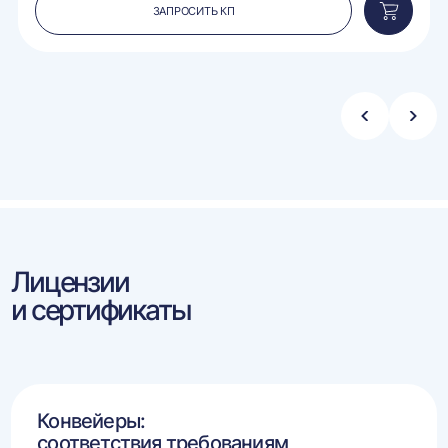
ЗАПРОСИТЬ КП
вить
Добавит
в
ину
корзину
Стрелка
Стре
влево
впра
Лицензии
и сертификаты
Конвейеры:
соответствия требованиям